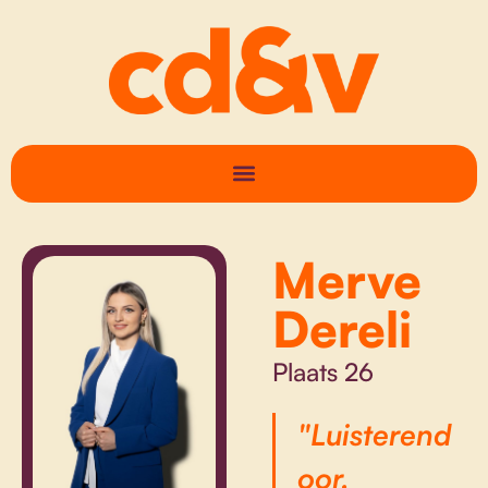
Merve
Dereli
Plaats 26
"Luisterend
oor,