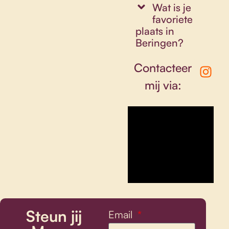
Wat is je
favoriete
plaats in
Beringen?
Contacteer
mij via:
Steun jij
Email